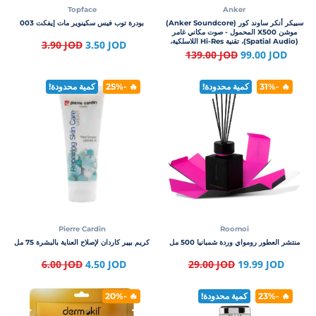
Topface
Anker
سبيكر أنكر ساوند كور (Anker Soundcore)
بودرة توب فيس سكينوير مات إيفكت 003
موشن X500 المحمول - صوت مكاني غامر
(Spatial Audio)، تقنية Hi-Res اللاسلكية،
3.90 JOD
3.50 JOD
ومقاومة كاملة للماء IPX7
139.00 JOD
99.00 JOD
🔥 -31%
كمية محدودة!
🔥 -25%
كمية محدودة!
Pierre Cardin
Roomoi
منتشر العطور رومواي وردة شمبانيا 500 مل
كريم بيير كاردان لإصلاح العناية بالبشرة 75 مل
6.00 JOD
4.50 JOD
29.00 JOD
19.99 JOD
🔥 -23%
كمية محدودة!
🔥 -20%