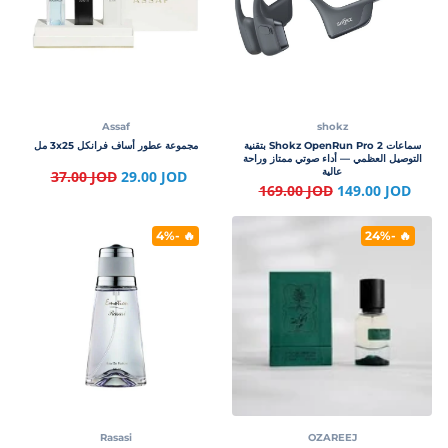
Assaf
shokz
سماعات Shokz OpenRun Pro 2 بتقنية
مجموعة عطور أساف فرانكل 3x25 مل
التوصيل العظمي — أداء صوتي ممتاز وراحة
عالية
37.00 JOD
29.00 JOD
169.00 JOD
149.00 JOD
🔥 -4%
🔥 -24%
Rasasi
OZAREEJ