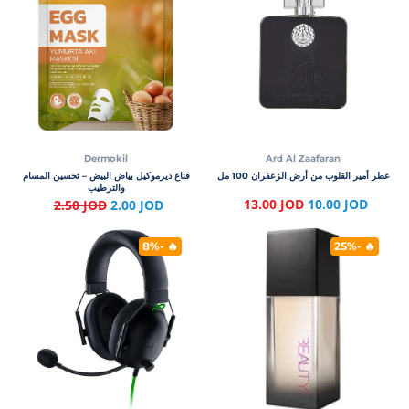
Dermokil
Ard Al Zaafaran
عطر أمير القلوب من أرض الزعفران 100 مل
قناع ديرموكيل بياض البيض – تحسين المسام
والترطيب
13.00 JOD
10.00 JOD
2.50 JOD
2.00 JOD
🔥 -8%
🔥 -25%