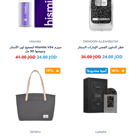
Hismile
DKHOON ALEMIRATIA
عطر الدخون الفضي الإمارات الممتاز
سيرم Hismile V34 لتصحيح لون الأسنان
وتبييضها 30 مل
36.00 JOD
24.00 JOD
41.00 JOD
24.00 JOD
🔥 -16%
كمية محدودة!
🔥 -17%
WIWU
Lattafa