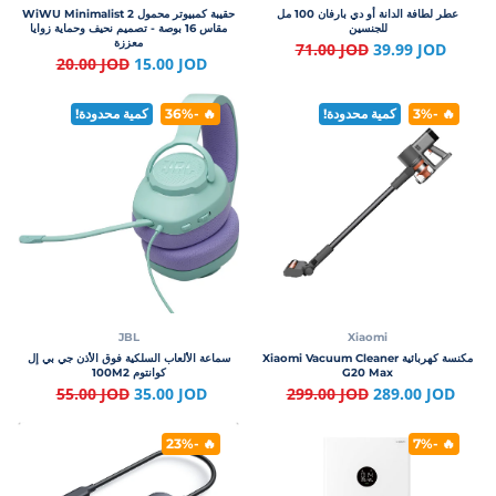
عطر لطافة الدانة أو دي بارفان 100 مل
حقيبة كمبيوتر محمول WiWU Minimalist 2
للجنسين
مقاس 16 بوصة - تصميم نحيف وحماية زوايا
معززة
71.00 JOD
39.99 JOD
20.00 JOD
15.00 JOD
🔥 -3%
كمية محدودة!
🔥 -36%
كمية محدودة!
JBL
Xiaomi
مكنسة كهربائية Xiaomi Vacuum Cleaner
سماعة الألعاب السلكية فوق الأذن جي بي إل
G20 Max
كوانتوم 100M2
55.00 JOD
35.00 JOD
299.00 JOD
289.00 JOD
🔥 -23%
🔥 -7%