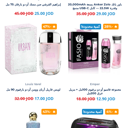
باور بانك Anker Zolo بسعة 20,000mAh
إبراهيم القرشي صن مسك أو دو بارفان 75 مل
وقدرة 22.5W — كابل USB-C مدمج
45.00 JOD
25.00 JOD
35.00 JOD
29.00 JOD
🔥 -28%
كمية محدودة!
🔥 -47%
Louis Varel
Emper
مجموعة فاسيو أو دو برفيوم 100مل + مزيل
لويس فاريل أربان وومن أو دو بارفيوم 90 مل
عرق 200مل
32.00 JOD
17.00 JOD
18.00 JOD
12.90 JOD
🔥 -4%
كمية محدودة!
🔥 -43%