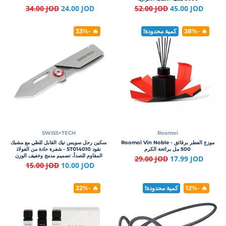
34.00 JOD
24.00 JOD
52.00 JOD
45.00 JOD
🔥 -38%
كمية محدودة!
🔥 -33%
SWISS+TECH
Roomoi
موزع العطر برقائق Roomoi Vin Noble -
سكين رحل سويس تيك القابل للطي مع مشبك
500 مل برائحة الكرم
نقود ST014010 - شفرة حادة من الفولاذ
المقاوم للصدأ، تصميم مدمج وخفيف الوزن
29.00 JOD
17.99 JOD
للمهام اليومية والرحلات
15.00 JOD
10.00 JOD
🔥 -12%
كمية محدودة!
🔥 -22%