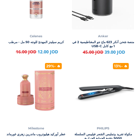
Celenes
Anker
منصة شحن أنكر 623 ماج جو المغناطيسية 2 في
كريم سيلينز المهدئ للوجه 50 مل - مرطب
1 مع كابل USB-C
16.00 JOD
12.00 JOD
45.00 JOD
39.00 JOD
🔥 -29%
🔥 -13%
Milestone
PHILIPS
مكواة تفريد وتمليس الشعر فيليبس السلسلة
عطر أوركيد هيليوتروب ماندرين زهري غورماند
5000 بتقنية الحماية الحرارية