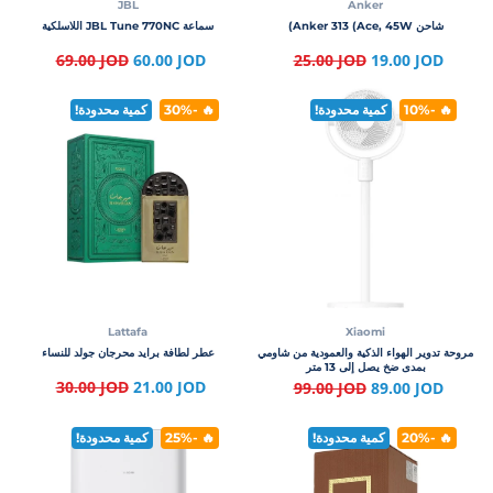
JBL
Anker
شاحن Anker 313 (Ace, 45W)
سماعة JBL Tune 770NC اللاسلكية
69.00 JOD
60.00 JOD
25.00 JOD
19.00 JOD
🔥 -10%
كمية محدودة!
🔥 -30%
كمية محدودة!
Lattafa
Xiaomi
مروحة تدوير الهواء الذكية والعمودية من شاومي
عطر لطافة برايد محرجان جولد للنساء
بمدى ضخ يصل إلى 13 متر
30.00 JOD
21.00 JOD
99.00 JOD
89.00 JOD
🔥 -20%
كمية محدودة!
🔥 -25%
كمية محدودة!