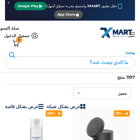
x
حمّل تطبيق XMART واستمتع بتجربة تسوّق أسهل!
Google Play
App Store
سلة التسو
تسجيل الدخول
0
يبحث
الصفحة الرئيسية
عروض وتخفيضات
عروض وتخفيضات
1197 منتج
عرض بشكل شبكة
عرض بشكل قائمة
🔥 -25%
🔥 -13%