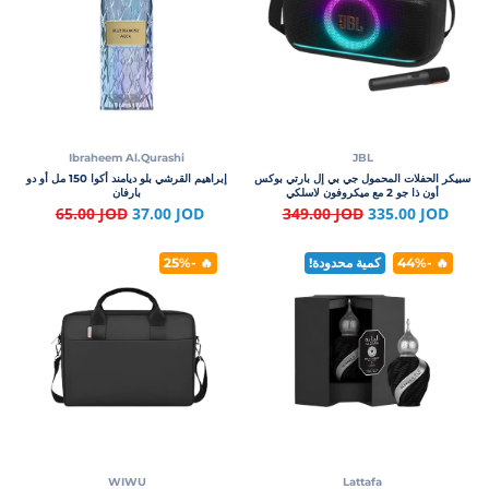
Ibraheem Al.Qurashi
JBL
سبيكر الحفلات المحمول جي بي إل بارتي بوكس
إبراهيم القرشي بلو ديامند أكوا 150 مل أو دو
أون ذا جو 2 مع ميكروفون لاسلكي
بارفان
65.00 JOD
37.00 JOD
349.00 JOD
335.00 JOD
🔥 -44%
كمية محدودة!
🔥 -25%
WIWU
Lattafa