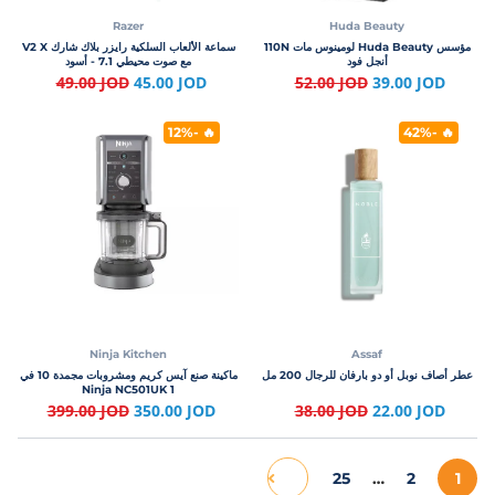
Razer
Huda Beauty
مؤسس Huda Beauty لومينوس مات 110N
سماعة الألعاب السلكية رايزر بلاك شارك V2 X
أنجل فود
مع صوت محيطي 7.1 - أسود
49.00 JOD
45.00 JOD
52.00 JOD
39.00 JOD
🔥 -12%
🔥 -42%
Ninja Kitchen
Assaf
عطر أصاف نوبل أو دو بارفان للرجال 200 مل
ماكينة صنع آيس كريم ومشروبات مجمدة 10 في
1 Ninja NC501UK
38.00 JOD
22.00 JOD
399.00 JOD
350.00 JOD
25
…
2
1