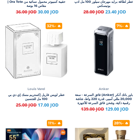
عطر لطافة براید مهرجان سیلور 100 مل ادپ
حقيبة كمبيوتر محمول نسائية من Ora Tote |
یونیسکس
مقاس 16 بوصة
36.00 JOD
30.00 JOD
28.00 JOD
23.40 JOD
🔥 -32%
🔥 -7%
Louis Varel
Anker
باور بانك أنكر (Anker) فائق السرعة - سعة
عطر لويس فاريل إكستريم مسك إي دي بي
20,000 مللي أمبير، قدرة 220 واط، شاشة
100 مل للجنسين
رقمية ذكية، وشحن فائق السرعة للأجهزة
25.00 JOD
17.00 JOD
المتعددة
139.00 JOD
129.00 JOD
🔥 -11%
🔥 -28%