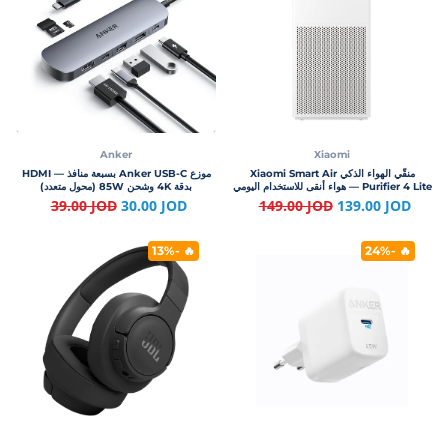
Anker
Xiaomi
منقّي الهواء الذكي Xiaomi Smart Air
موزع Anker USB-C بسبعة منافذ — HDMI
Purifier 4 Lite — هواء أنقى للاستخدام اليومي
بدقة 4K وشحن 85W (محول متعدد)
39.00 JOD
30.00 JOD
149.00 JOD
139.00 JOD
🔥 -13%
🔥 -24%