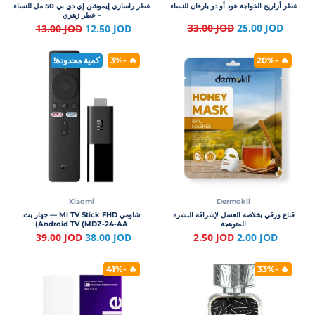
عطر أزاريج الخواجة عود أو دو بارفان للنساء
عطر راسازي إيموشن إي دي بي 50 مل للنساء
– عطر زهري
33.00 JOD
25.00 JOD
13.00 JOD
12.50 JOD
🔥 -20%
🔥 -3%
كمية محدودة!
Xiaomi
Dermokil
قناع ورقي بخلاصة العسل لإشراقة البشرة
شاومي Mi TV Stick FHD — جهاز بث
المتوهجة
Android TV (MDZ-24-AA)
39.00 JOD
38.00 JOD
2.50 JOD
2.00 JOD
🔥 -41%
🔥 -33%