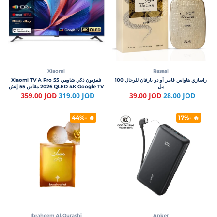
Xiaomi
Rasasi
راسازي هاواس فايبر أو دو بارفان للرجال 100
تلفزيون ذكي شاومي Xiaomi TV A Pro 55
مل
2026 QLED 4K Google TV مقاس 55 إنش
359.00 JOD
319.00 JOD
39.00 JOD
28.00 JOD
🔥 -44%
🔥 -17%
Ibraheem Al.Qurashi
Anker