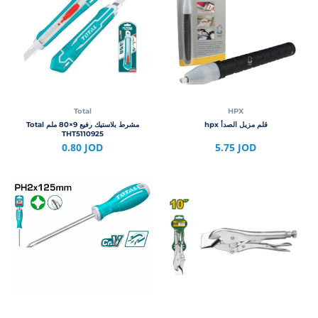
Total
HPX
قلم مزيل الصدأ hpx
مشرط بلاستيك رفيع 9×80 ملم Total
THT5110925
5.75 JOD
0.80 JOD