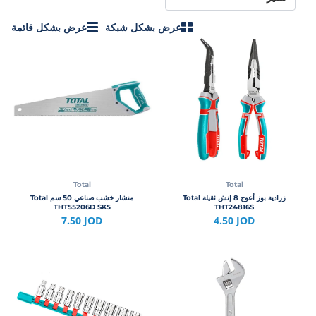
عرض بشكل شبكة
عرض بشكل قائمة
Total
Total
زرادية بوز أعوج 8 إنش ثقيلة Total
منشار خشب صناعي 50 سم Total
THT55206D SK5
THT24816S
7.50 JOD
4.50 JOD