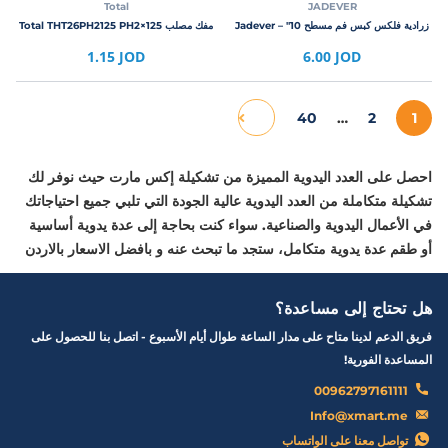
Total
JADEVER
زرادية فلكس كبس فم مسطح 10″ – Jadever
مفك مصلب Total THT26PH2125 PH2×125
1.15 JOD
6.00 JOD
40
…
2
1
احصل على العدد اليدوية المميزة من تشكيلة إكس مارت حيث نوفر لك
تشكيلة متكاملة من العدد اليدوية عالية الجودة التي تلبي جميع احتياجاتك
في الأعمال اليدوية والصناعية. سواء كنت بحاجة إلى عدة يدوية أساسية
أو طقم عدة يدوية متكامل، ستجد ما تبحث عنه و بافضل الاسعار بالاردن
هل تحتاج إلى مساعدة؟
فريق الدعم لدينا متاح على مدار الساعة طوال أيام الأسبوع - اتصل بنا للحصول على
المساعدة الفورية!
00962797161111
Info@xmart.me
تواصل معنا على الواتساب