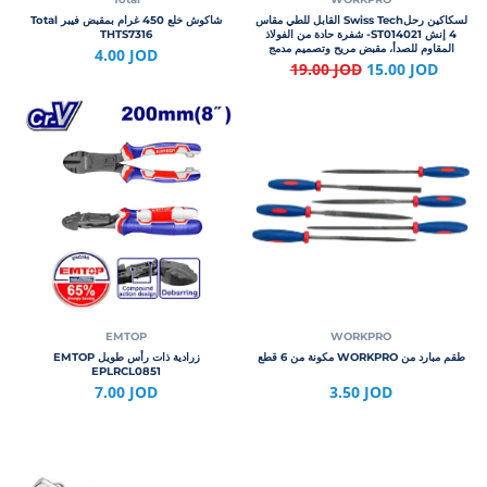
لسكاكين رحلSwiss Tech القابل للطي مقاس
شاكوش خلع 450 غرام بمقبض فيبر Total
4 إنش ST014021- شفرة حادة من الفولاذ
THTS7316
المقاوم للصدأ، مقبض مريح وتصميم مدمج
4.00 JOD
للمغامرات والرحلات
19.00 JOD
15.00 JOD
EMTOP
WORKPRO
طقم مبارد من WORKPRO مكونة من 6 قطع
زرادية ذات رأس طويل EMTOP
EPLRCL0851
3.50 JOD
7.00 JOD