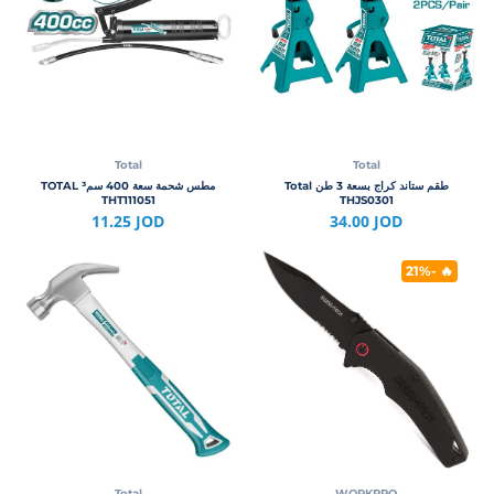
Total
Total
طقم ستاند كراج بسعة 3 طن Total
مطس شحمة سعة 400 سم³ TOTAL
THT111051
THJS0301
11.25 JOD
34.00 JOD
🔥 -21%
Total
WORKPRO