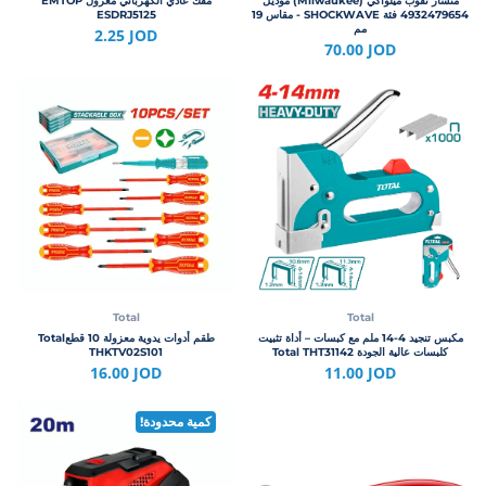
منشار ثقوب ميلواكي (Milwaukee) موديل
مفك عادي الكهربائي معزول EMTOP
4932479654 فئة SHOCKWAVE - مقاس 19
ESDRJ5125
مم
2.25 JOD
70.00 JOD
Total
Total
مكبس تنجيد 4-14 ملم مع كبسات – أداة تثبيت
طقم أدوات يدوية معزولة 10 قطعTotal
كلبسات عالية الجودة Total THT31142
THKTV02S101
16.00 JOD
11.00 JOD
كمية محدودة!