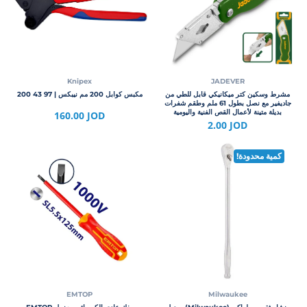
Knipex
JADEVER
مشرط وسكين كتر ميكانيكي قابل للطي من
مكبس كوابل 200 مم نيبكس | 97 43 200
جاديفير مع نصل بطول 61 ملم وطقم شفرات
بديلة متينة لأعمال القص الفنية واليومية
160.00 JOD
2.00 JOD
كمية محدودة!
EMTOP
Milwaukee