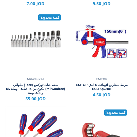
9.50 JOD
7.00 JOD
كمية محدودة!
Milwaukee
EMTOP
مربط للنجارين اتوماتيك 6 انش EMTOP
طقم حبات توركس (Torx) ميلواكي
ECLPQ60101
(Milwaukee) مكون من 13 قطعة - وصلة 1/4
و 3/8 بوصة
4.50 JOD
55.00 JOD
كمية محدودة!