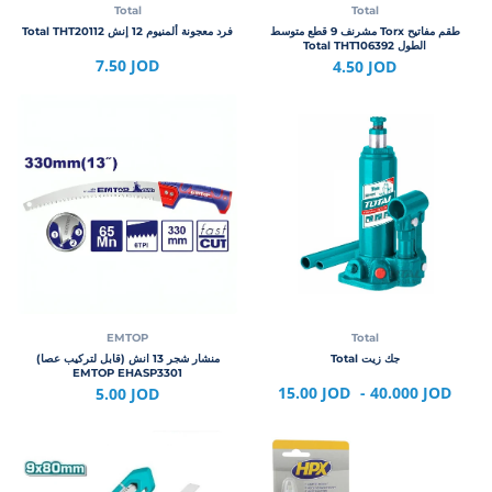
Total
Total
طقم مفاتيح Torx مشرنف 9 قطع متوسط
فرد معجونة ألمنيوم 12 إنش Total THT20112
الطول Total THT106392
7.50 JOD
4.50 JOD
EMTOP
Total
جك زيت Total
منشار شجر 13 انش (قابل لتركيب عصا)
EMTOP EHASP3301
15.00 JOD
- 40.000 JOD
5.00 JOD