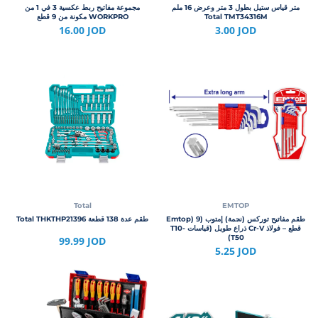
متر قياس ستيل بطول 3 متر وعرض 16 ملم
مجموعة مفاتيح ربط عكسية 3 في 1 من
Total TMT34316M
WORKPRO مكونة من 9 قطع
16.00 JOD
3.00 JOD
Total
EMTOP
طقم مفاتيح توركس (نجمة) إمتوب (Emtop) 9
طقم عدة 138 قطعة Total THKTHP21396
قطع – فولاذ Cr-V ذراع طويل (قياسات T10-
T50)
99.99 JOD
5.25 JOD