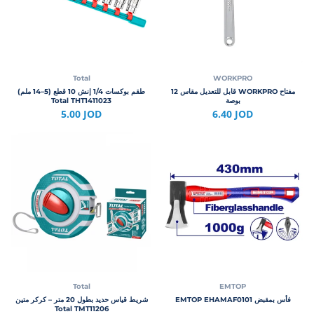
Total
WORKPRO
مفتاح WORKPRO قابل للتعديل مقاس 12
طقم بوكسات 1/4 إنش 10 قطع (5–14 ملم)
بوصة
Total THT1411023
5.00 JOD
6.40 JOD
Total
EMTOP
فأس بمقبض EMTOP EHAMAF0101
شريط قياس حديد بطول 20 متر – كركر متين
Total TMT11206