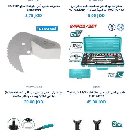
EMTOP
WORKPRO
طقم مفاتيح الانكي سداسية قابلة للطي من
مجموعة مفاتيح ألين طويلة 9 قطع EMTOP
WORKPRO (٨ قطع) (متري) | WP222019
EHKY1091
3.75 JOD
5.00 JOD
كمية محدودة!
Milwaukee
Total
طقم بوكس علبة حديد 24 قطعة 1/2 انش Total
نصلة غيار مقص مواسير ميلواكي (Milwaukee)
THT141253
مقاس 1-5/8 بوصة - بنظام سقاطة
30.00 JOD
45.00 JOD